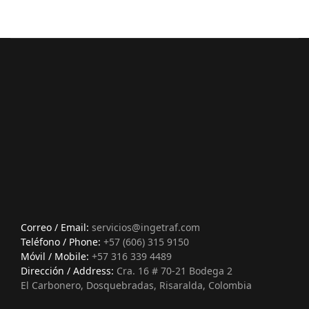
Correo / Email:
servicios@ingetraf.com
Teléfono / Phone:
+57 (606) 315 9150
Móvil / Mobile:
+57 316 339 4489
Dirección / Address:
Cra. 16 # 70-21 Bodega 2
El Carbonero, Dosquebradas, Risaralda, Colombia