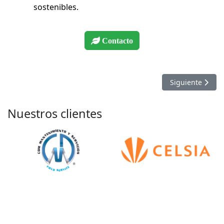
sostenibles.
Contacto
Artículo siguien
Siguiente
Nuestros clientes